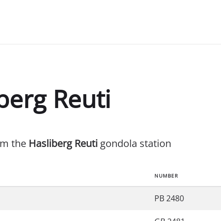
berg Reuti
rom the
Hasliberg Reuti
gondola station
NUMBER
PB 2480