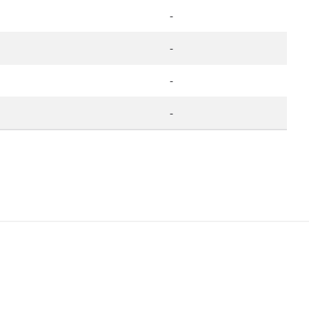
-
-
-
-