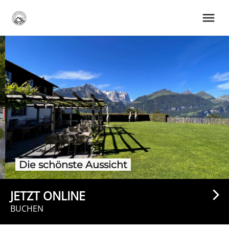
Slideshow Items
Die schönste Aussicht
JETZT ONLINE
BUCHEN