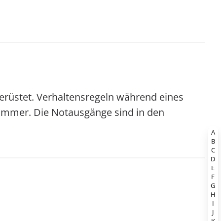
erüstet. Verhaltensregeln während eines
Zimmer. Die Notausgänge sind in den
A
B
C
D
E
F
G
H
I
J