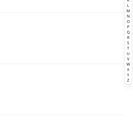
K
L
M
N
O
P
Q
R
S
T
U
V
W
X
Y
Z