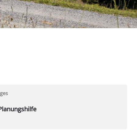
ages
Planungshilfe