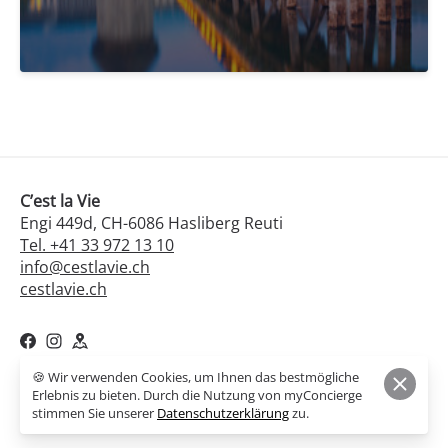
C’est la Vie
Engi 449d, CH-6086 Hasliberg Reuti
Tel. +41 33 972 13 10
info@cestlavie.ch
cestlavie.ch
🍪 Wir verwenden Cookies, um Ihnen das bestmögliche
© 2026,
Erlebnis zu bieten. Durch die Nutzung von myConcierge
C’est la Vie
Powered by myConcierge
stimmen Sie unserer
Datenschutzerklärung
zu.